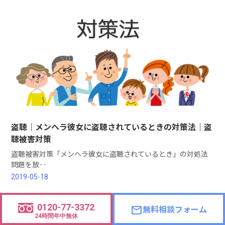
盗聴｜メンヘラ彼女に盗聴されているときの対策法｜盗
聴被害対策
盗聴被害対策「メンヘラ彼女に盗聴されているとき」の対処法
問題を放‥
2019-05-18
0120-77-3372
無料相談フォーム
mail
24時間年中無休