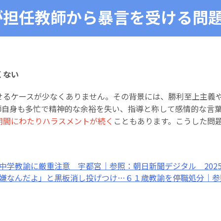
が担任教師から暴言を受ける問
くない
せるケースが少なくありません。その背景には、勝利至上主義
師自身も多忙で精神的な余裕を失い、指導と称して感情的な言
期間にわたりハラスメントが続く
こともあります。こうした問
学教諭に厳重注意 宇都宮｜参照：朝日新聞デジタル 2025
なんだよ」と黒板消し投げつけ…６１歳教諭を停職処分｜参照：