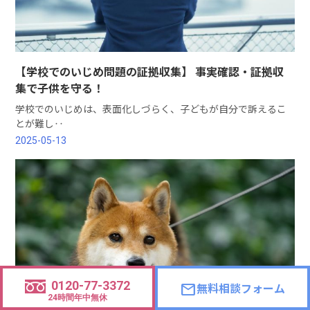
【学校でのいじめ問題の証拠収集】 事実確認・証拠収
集で子供を守る！
学校でのいじめは、表面化しづらく、子どもが自分で訴えるこ
とが難し‥
2025-05-13
0120-77-3372
無料相談フォーム
mail
24時間年中無休