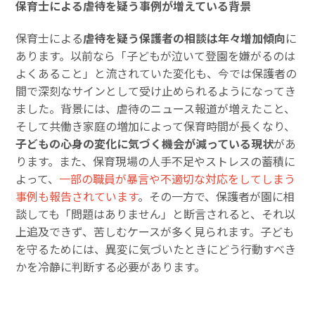
保育士による虐待を疑う事例が増えている背景
保育士による
虐待を疑う保護者の相談は年々増加傾向
に
あります。以前なら「子どもが泣いて登園を嫌がるのは
よくあること」と流されていた変化も、今では保護者の
間で深刻なサインとして受け止められるようになってき
ました。背景には、虐待のニュース報道が増えたこと、
そして共働き家庭の増加によって保育時間が長くなり、
子どもの心身の変化に気づく機会が減っている現状
があ
ります。また、保育現場の人手不足やストレスの蓄積に
よって、
一部の職員が暴言や不適切な対応をしてしまう
事例も報告されています
。その一方で、保護者が園に相
談しても「問題はありません」と断言されると、それ以
上追及できず、苦しむケースが多く見られます。子ども
を守るためには、異変に気づいたときにどう行動すべき
かを冷静に判断する必要があります。