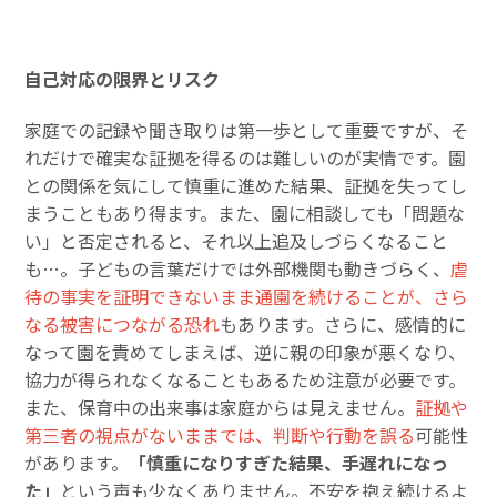
自己対応の限界とリスク
家庭での記録や聞き取りは第一歩として重要ですが、そ
れだけで確実な証拠を得るのは難しいのが実情です。園
との関係を気にして慎重に進めた結果、証拠を失ってし
まうこともあり得ます。また、園に相談しても「問題な
い」と否定されると、それ以上追及しづらくなること
も…。子どもの言葉だけでは外部機関も動きづらく、
虐
待の事実を証明できないまま通園を続けることが、さら
なる被害につながる恐れ
もあります。さらに、感情的に
なって園を責めてしまえば、逆に親の印象が悪くなり、
協力が得られなくなることもあるため注意が必要です。
また、保育中の出来事は家庭からは見えません。
証拠や
第三者の視点がないままでは、判断や行動を誤る
可能性
があります。
「慎重になりすぎた結果、手遅れになっ
た」
という声も少なくありません。不安を抱え続けるよ