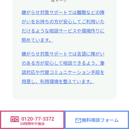
嫌がらせ対策サポートでは難聴などの障
がいをお持ちの方が安心してご利用いた
だけるような相談サービスや環境作りに
努めています。
嫌がらせ対策サポートでは言語に障がい
のある方が安心して相談できるよう、筆
談対応や代替コミュニケーション手段を
用意し、利用環境を整えています。
0120-77-3372
無料相談フォーム
mail
24時間年中無休